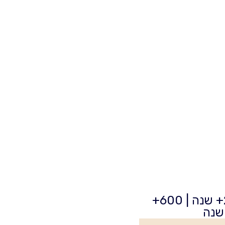
מאת: אילנית בוצר | יועצת פנסיונית 20+ שנה | 600+