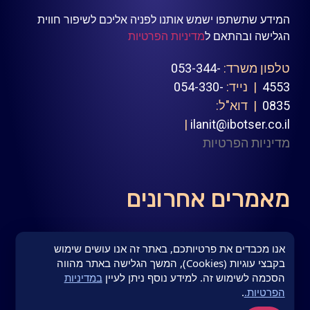
המידע שתשתפו ישמש אותנו לפניה אליכם לשיפור חווית
הגלישה ובהתאם ל
מדיניות הפרטיות
טלפון משרד:
053-344-
4553
| נייד:
054-330-
0835
| דוא"ל:
|
ilanit@ibotser.co.il
מדיניות הפרטיות
מאמרים אחרונים
אנו מכבדים את פרטיותכם, באתר זה אנו עושים שימוש
בקבצי עוגיות (Cookies), המשך הגלישה באתר מהווה
בכירים בהייטק לא צריכים לחכות ל"פרשת צים"
הסכמה לשימוש זה. למידע נוסף ניתן לעיין
במדיניות
האישית שלהם
הפרטיות.
.