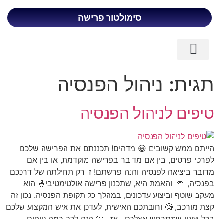
סימולטור פרישה
כניסת לקוחות
ליווי פיננסי לבכירים
פרישה מוקדמת
תגית:
ניהול הפנסיה
טיפים לניהול הפנסיה
הייתם ממש קשובים 😀 מדהים! תכננתם את הפרישה שלכם
לפרטי פרטים, בין אם מדובר בפרישה מוקדמת, או בין אם
מדובר ביציאה לפנסיה והנה פרשתם! זו רק תחילתה של דרככם
בפנסיה, 🏃 והאמת היא, שתכנון פרישה אולטימטיבי🤞 הוא
מעקב שוטף וביצוע עדכונים, במהלך כל תקופת הפנסיה. נכון זה
קצת מורכב, 🧐 וחובתכם האישית, לעדכן את איש המקצוע שלכם
בכל שינוי שמתרחש אצלכם. אז , 👏 הנה לכם כמה טיפים