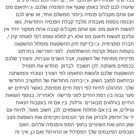
שיעזרו לכם לנהל באופן שוטף את הפנסיה שלכם. 👈תיאום מס:
אם אתם מקבלים פנסיה ביותר ממשלם אחד, או שיש לכם
הכנסה נוספת מעבודה מלבד קבלת הפנסיה החודשית, גשו
לעשות תיאום מס. אם אתם מקבלים קצבה אחת ממקור יחיד אין
עליכם לעשות תיאום מס אלא רק למלא טופס 101 לאותה קרן /
חברה ספציפית. 👈בדיקת תיק ההשקעות ומסלול ההשקעה
בקופות הגמל וקרנות ההשתלמות. לפני הפרישה בחרתם
מדיניות מסוימת של השקעה, אבל השנים עוברות, והצורך שלכם
בכספים משתנה. לכן חשוב!! לבדוק מחדש את תמהיל
ההשקעות שלכם ולעשות התאמה לפי הצורך הנוכחי והמשתנה
ובהתאם למצב השוק. 👈בחינה מחודשת של התקציב החודשי
שלך. התרגלנו לחיות לפי רמת חיים מסוימת, כאשר לעיתים יש
פער גבוה בין רמת החיים לפני פרישה ולאחריה. בנוסף הוצאות
החיים בגילאים מבוגרים גדלות, בין אם זה בעקבות הנאות
וטיולים, או בין אם מחלות ואשפוזים. לכן, חשוב מאוד, להיות עם
יד על הדופק ולבדוק את סך הנכסים הקיימים ואת השפעת מצב
שוק ההון ואת השינויים בחוקי המס והפנסיה עליהם. האם
הנכסים הפיננסים שלך הפסידו? או הרוויחו? ואם כן, איך זה