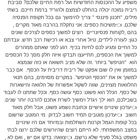
משפיע על ההכנסות החודשיות ועל רמת החיים שלכם? סביבת
ריבית נמוכה יכולה בהחלט לצמצם ולהוריד ברמת חייכם. בשתי
מילים, "תכנון פיננסי " צריך להימשך גם בכל תקופת הפנסיה
שלכם. 👈משיכות כספים: אני נתקלת בהרבה מאוד מקרים ,
בהם ,לקוחות פנסיונריים רוצים למשוך כספים לצרכים שונים
כגון: לעזרה לילדים, טיול אחרי צבא או רכישת רכב חדש. עבדתם
כל החיים ומגיע לכם לחיות בכיף. רגע לפני שאתם ממהרים
למשוך את הכספים, תתייעצו תבדקו איזה חלק מסך כל הכספים
הוא "הטיפש" ביותר .זה שלא מניב תשואה או כזה שנמצא
במזומן ואין לו שום אפקט של ריבית דריבית על הכסף. אם כבר
למשוך אז את "הכסף הטיפש". במקרים מסוימים, בהם תנאי
ההלוואות מצוינים, שווה לשקול אפשרות של הלוואה והישארות
של כסף. הכלל הוא פשוט: כסף עושה כסף. וככל שתתנו לו לעבוד
בשבילכם, הוא ילך ויגדל וימשיך לשרת אתכם להרבה יותר שנים.
👈עדכון שינויים אישיים וכתובת נשמע פשוט, אבל חלק מאוד
חשוב 👈עדכון מוטבים תמיד חשוב לבדוק מי המוטב שרשום
בכל קופות הגמל וקרנות השתלמות ובמיוחד אם היו שינויים
במצב המשפחתי. לא הייתם רוצים שהיורשים שלכם ירוצו לבתי
משפט בגלל סעיף שלא נרשם. 👈צוואה: בדקו אם יש , ואם לא ,