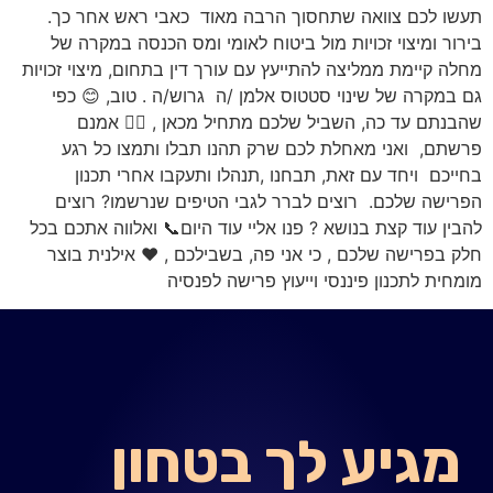
תעשו לכם צוואה שתחסוך הרבה מאוד כאבי ראש אחר כך.
בירור ומיצוי זכויות מול ביטוח לאומי ומס הכנסה במקרה של
מחלה קיימת ממליצה להתייעץ עם עורך דין בתחום, מיצוי זכויות
גם במקרה של שינוי סטטוס אלמן /ה גרוש/ה . טוב, 😊 כפי
שהבנתם עד כה, השביל שלכם מתחיל מכאן , 🚵‍♀️ אמנם
פרשתם, ואני מאחלת לכם שרק תהנו תבלו ותמצו כל רגע
בחייכם ויחד עם זאת, תבחנו ,תנהלו ותעקבו אחרי תכנון
הפרישה שלכם. רוצים לברר לגבי הטיפים שנרשמו? רוצים
להבין עוד קצת בנושא ? פנו אליי עוד היום📞 ואלווה אתכם בכל
חלק בפרישה שלכם , כי אני פה, בשבילכם , ❤️ אילנית בוצר
מומחית לתכנון פיננסי וייעוץ פרישה לפנסיה
מגיע לך בטחון