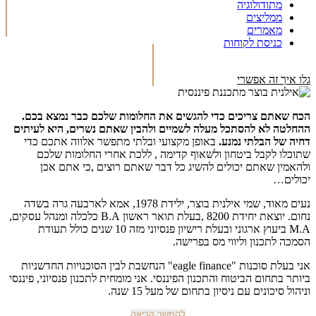
מתודולוגיה
ממליצים
מאמרים
כניסת לקוחות
גלו איך זה אפשרי
הכח שאתם צריכים כדי להגשים את החלומות שלכם כבר נמצא בכם.
ההחלטה לא להסתכל מעלה לשמיים ולהבין שאתם נשרים, היא לעיתים
דחיה של הבלתי נמנע.
באופן מקצועי ובלתי מתפשר אלווה אתכם כדי
שתוכלו לקבל ביטחון ולשאוף קדימה , ללכת אחרי החלומות שלכם
ולהאמין שאתם יכולים להשיג כל דבר שאתם רוצים ,כי אתם אכן
יכולים…
נעים מאוד, שמי אילנית בוצר, ילידת 1978, אמא לארבעה גרה בשדה
נחום. יוצאת יחידת 8200 ,בעלת תואר ראשון B.A כלכלה ומנהל עסקים,
M.A ביעוץ ארגוני ובעלת רישיון פנסיוני מזה 10 שנים כולל תעודת
הסמכה לתכנון וליווי מס בפרישה.
אני בעלת סוכנות "eagle finance" הנחשבת לבין הסוכנויות החדשניות
ביותר בתחום הביטוח והתכנון הפיננסי. אני מומחית לתכנון פנסיוני, פיננסי
וניהול סיכונים עם ניסיון בתחום של מעל 15 שנה.
להמשך קריאה