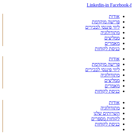
אלמנטור
Linkedin-in
Facebook-f
עמוד
נחיתה
אודות
0423
פרישה מוקדמת
OR
ליווי פיננסי לבכירים
–
מתודולוגיה
תכנון
ממליצים
פרישה
מאמרים
לפנסיה
כניסת לקוחות
–
אילנית
אודות
בוצר
פרישה מוקדמת
ליווי פיננסי לבכירים
מתודולוגיה
ממליצים
מאמרים
כניסת לקוחות
אודות
מתודולוגיה
השרותים שלנו
לקוחות מספרים
כניסת לקוחות