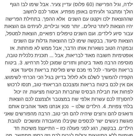
ילדה, וגיל הפרישה (60 פלוס) עדיין צעיר. אבל שימו לב! הגוף
הולך ומתבגר ולעיתים באופן מפתיע. אסור לכם לחשוב
שההוצאות ילכו ויקטנו עם השנים אלא ההפך. בתחילת הפרישה
יהיו הוצאות ליותר טיולים.. יותר פנאי ובילויים, לעיתים גם הוצאות
עבור סיוע לילדים. ועם השנים טיפולים רפואיים, הוצאות למטפל,
הוצאות סיעוד. בבקשה שימו לב! ההוצאות גדלות עם השנים
ובמקרה הטוב נשארות אותו הדבר, אבל ממש לא פוחתות. אז
אופטימיות חשובה מאוד לבריאות, אבל … תוכנית כלכלית טובה,
מוסיפה הרבה מאוד ביטחון ותזרים שמוכן לכל תרחיש. 3. ביטוח
בריאות וסיעוד- לכל מי מכם שיש פוליסת בריאות וסיעוד אנא
הקפידו להמשיך לשלם ולא לזלזל בדיוק בגיל הכי הכרחי לשימוש.
אם אין לכם ביטוח בריאות ומצבכם הבריאותי טוב, תנסו לרכוש
לפחות את חבילת הבסיס שחברות הביטוח מציעות. זה יכול
לחסוך!!! לכם עשרות אלפי שח במצטבר ולצמצם לכם הוצאות
בלתי צפויות. 4. הילדים שלנו – נכון אנחנו מאוד אוהבים אותם
ודואגים להם ורוצים שיהיה להם הכי טוב. הרבה מהפורשים שאני
פוגשת ניגשים ישר לכספים שקיבלו מהעבודה ומושכים לטובת
הילדים. בבקשה, רגע לפני פעולה כזו – התייעצו! משיכות חד
פעמיות ללא התייעצות יכולות לגרום לכם נזק כספי מתמשך. מה