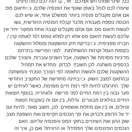
בכל שינוי שמתרחש אצלכם. אז , 👏 הנה לכם כמה טיפים
שיעזרו לכם לנהל באופן שוטף את הפנסיה שלכם. 👈תיאום מס:
אם אתם מקבלים פנסיה ביותר ממשלם אחד, או שיש לכם
הכנסה נוספת מעבודה מלבד קבלת הפנסיה החודשית, גשו
לעשות תיאום מס. אם אתם מקבלים קצבה אחת ממקור יחיד אין
עליכם לעשות תיאום מס אלא רק למלא טופס 101 לאותה קרן /
חברה ספציפית. 👈בדיקת תיק ההשקעות ומסלול ההשקעה
בקופות הגמל וקרנות ההשתלמות. לפני הפרישה בחרתם
מדיניות מסוימת של השקעה, אבל השנים עוברות, והצורך שלכם
בכספים משתנה. לכן חשוב!! לבדוק מחדש את תמהיל
ההשקעות שלכם ולעשות התאמה לפי הצורך הנוכחי והמשתנה
ובהתאם למצב השוק. 👈בחינה מחודשת של התקציב החודשי
שלך. התרגלנו לחיות לפי רמת חיים מסוימת, כאשר לעיתים יש
פער גבוה בין רמת החיים לפני פרישה ולאחריה. בנוסף הוצאות
החיים בגילאים מבוגרים גדלות, בין אם זה בעקבות הנאות
וטיולים, או בין אם מחלות ואשפוזים. לכן, חשוב מאוד, להיות עם
יד על הדופק ולבדוק את סך הנכסים הקיימים ואת השפעת מצב
שוק ההון ואת השינויים בחוקי המס והפנסיה עליהם. האם
הנכסים הפיננסים שלך הפסידו? או הרוויחו? ואם כן, איך זה