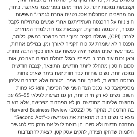
וקצבאות נמוכות יותר. כל אחד מהם בפני עצמו מאתגר. ביחד,
הם מחייבים הסתכלות אסטרטגית אחרת לגמרי.” השפעות
חיצוניות על ההכנסה העתידיתגם אחרי שנשים מתחילות לקבל
פנסיה, ההכנסה נשחקת. הקצבאות צמודות למדד המחירים
לצרכן (CPI), שעולה בקצב נמוך יותר מהשכר במשק. כלומר,
הפנסיה לא שומרת על כוח הקנייה לאורך זמן. במילים אחרות,
בעוד עשר שנים אפשר יהיה לעשות עם אותו כסף הרבה פחות.
וכאן נכנס עוד מרכיב בעייתי: בגלל תוחלת החיים הארוכה, אותו
סכום חיסכון מתחלק ליותר חודשים. התוצאה, קצבה חודשית
נמוכה יותר. נשים שחיות לבד חוות זאת ביתר שאת: פחות
הכנסה חודשית, לאורך יותר שנים. מטרות שלא מדברים עליהן
מספיקאבל כאן נכנס הצד השני של הסיפור, והוא לא פחות
חשוב. נשים לא רק חיות יותר, הן גם מגיעות לגילאי 55–65 עם
תחושת שליחות מחודשת. הן לא מפחדות מפרישה, אלא רואות
בה הזדמנות. מחקר של Harvard Business Review (2022)
מצא כי נשים רבות מתארות את הפרישה כ-“Second Act”
התחלה חדשה ולא סיום. הן רוצות לנצל את הזמן כדי להגשים
חלומות שדחקו הצידה, להקים עסק קטן, לצאת להתנדבות