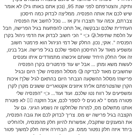
ותיקה, והצטרפתם לפני שנת 95, (נכון אתם באותו גיל) לא אומר
שיש לכם את אותה הפנסיה. ממליצה לבדוק כמה חיסכון
צברתם, וכמה עוד תצברו ורק אז … נוכל לחשב את הפנסיה
העתידית שלכם ובבקשה ,אל תחכו להפתעות בגיל הפרישה, חבל
על הלסת שתיפול.🥲 👈 " הכי חשוב לבדוק את הדמי ניהול בקרן
הפנסיה ". אוקי, נכון. החלק של דמי הניהול הוא פרמטר חשוב
ומשפיע מאוד על החיסכון הסופי שלכם בגיל פרישה. אבל בנינו,
זה אולי החלק היחיד שאתם איכשהו מתמודדים איתו ומנסים
לעשות משא ומתן … אבל יש עוד פרמטרים בקרן הפנסיה
שחשובים מאוד לבדיקה 🧐 מסלול הפנסיה שלך היום ובגיל
פרישה! מסלול ההשקעה הנבחר היום בהתאם לגיל שלך! איכות
הקרן שהצטרפתם אליה! איזונים אקטואריים ששונים מקרן לקרן
ומשפיעים על רווח נטו שלכם. ועוד ועוד… 👈 "הפנסיה שלי
פטורה ממס " לא נעים לי לספר לכם, אבל הזקנה 👳‍♀️ לא פוטרת
אותנו מתשלום מס, למרות שלחלקנו זה נשמע הגיוני. גם על
הקצבה בגיל פרישה יש מס. צריך לבדוק לכם את גובה הפנסיה,
את המענקים שתקבלו, אפשרות להיוון חלק מהפנסיה, ולהחליט
ביחד איזה חלק נפטור ממס. וכן, הבחירה איזה חלק למשוך פטור