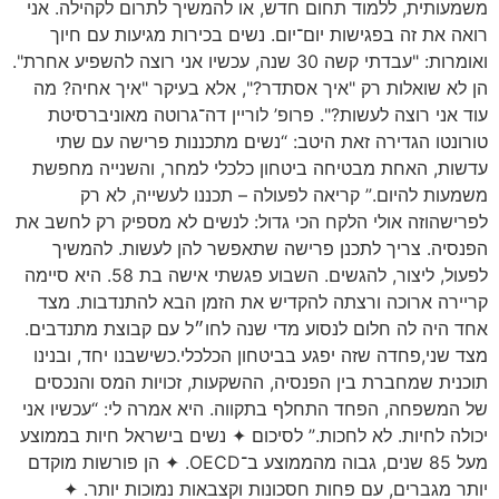
משמעותית, ללמוד תחום חדש, או להמשיך לתרום לקהילה. אני
רואה את זה בפגישות יום־יום. נשים בכירות מגיעות עם חיוך
ואומרות: "עבדתי קשה 30 שנה, עכשיו אני רוצה להשפיע אחרת".
הן לא שואלות רק "איך אסתדר?", אלא בעיקר "איך אחיה? מה
עוד אני רוצה לעשות?". פרופ’ לוריין דה־גרוטה מאוניברסיטת
טורונטו הגדירה זאת היטב: “נשים מתכננות פרישה עם שתי
עדשות, האחת מבטיחה ביטחון כלכלי למחר, והשנייה מחפשת
משמעות להיום.” קריאה לפעולה – תכננו לעשייה, לא רק
לפרישהוזה אולי הלקח הכי גדול: לנשים לא מספיק רק לחשב את
הפנסיה. צריך לתכנן פרישה שתאפשר להן לעשות. להמשיך
לפעול, ליצור, להגשים. השבוע פגשתי אישה בת 58. היא סיימה
קריירה ארוכה ורצתה להקדיש את הזמן הבא להתנדבות. מצד
אחד היה לה חלום לנסוע מדי שנה לחו״ל עם קבוצת מתנדבים.
מצד שני,פחדה שזה יפגע בביטחון הכלכלי.כשישבנו יחד, ובנינו
תוכנית שמחברת בין הפנסיה, ההשקעות, זכויות המס והנכסים
של המשפחה, הפחד התחלף בתקווה. היא אמרה לי: “עכשיו אני
יכולה לחיות. לא לחכות.” לסיכום ✦ נשים בישראל חיות בממוצע
מעל 85 שנים, גבוה מהממוצע ב־OECD. ✦ הן פורשות מוקדם
יותר מגברים, עם פחות חסכונות וקצבאות נמוכות יותר. ✦