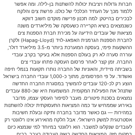
חברות גדולות ויציבות יכולות להשתנות בן-לילה. ומה אפשר
ללמוד מכך על העתיד הכלכלי של כולנו. פרשת צים והלקח
לבכירים בהייטק: למה תכנון פרישה מוקדם חשוב דווקא
כשנמצאים בשיא הקריירה כשעסקה של מיליארדים משנה
מציאות של עובדים הידיעה על מכירת חברת הספנות צים
לחברת הספנות הגרמנית האפאג-לויד (Hapag-Lloyd) ולקרן
ההשקעות פימי, בעסקה המוערכת ביותר מ-3.5 מיליארד דולר,
עוררה סערה לא רק בעולם הספנות אלא בעיקר בקרב עובדי
החברה. זמן קצר לאחר פרסום העסקה פתחו עובדי צים
בשביתה מיידית, והאוניות של החברה נותרו תקועות בנמלי חיפה
ואשדוד. על פי הפרסומים, מתוך כ-1,000 עובדי החברה בישראל
הוצע רק לכ-120 עובדים להמשיך במסגרת החברה החדשה
שתנהל את הפעילות המקומית. המשמעות היא שכ-880 עובדים
נמצאים בסכנת פיטורים. מעבר לסיפור העסקי עצמו, מדובר
באירוע שממחיש עד כמה המציאות התעסוקתית יכולה להשתנות
במהירות — גם כאשר מדובר בחברה ותיקה ובעלת חשיבות
אסטרטגית למשק הישראלי. אבל הלקח מהאירוע אינו רלוונטי רק
לעובדים שנקלעו למשבר. הוא רלוונטי במיוחד למי שנמצא כיום
במקום חזק. המציאות החדשה בשוק העבודה בעבר, רבים