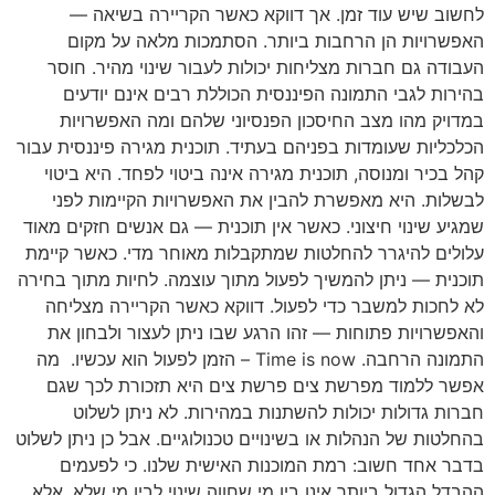
לחשוב שיש עוד זמן. אך דווקא כאשר הקריירה בשיאה —
האפשרויות הן הרחבות ביותר. הסתמכות מלאה על מקום
העבודה גם חברות מצליחות יכולות לעבור שינוי מהיר. חוסר
בהירות לגבי התמונה הפיננסית הכוללת רבים אינם יודעים
במדויק מהו מצב החיסכון הפנסיוני שלהם ומה האפשרויות
הכלכליות שעומדות בפניהם בעתיד. תוכנית מגירה פיננסית עבור
קהל בכיר ומנוסה, תוכנית מגירה אינה ביטוי לפחד. היא ביטוי
לבשלות. היא מאפשרת להבין את האפשרויות הקיימות לפני
שמגיע שינוי חיצוני. כאשר אין תוכנית — גם אנשים חזקים מאוד
עלולים להיגרר להחלטות שמתקבלות מאוחר מדי. כאשר קיימת
תוכנית — ניתן להמשיך לפעול מתוך עוצמה. לחיות מתוך בחירה
לא לחכות למשבר כדי לפעול. דווקא כאשר הקריירה מצליחה
והאפשרויות פתוחות — זהו הרגע שבו ניתן לעצור ולבחון את
התמונה הרחבה. Time is now – הזמן לפעול הוא עכשיו. מה
אפשר ללמוד מפרשת צים פרשת צים היא תזכורת לכך שגם
חברות גדולות יכולות להשתנות במהירות. לא ניתן לשלוט
בהחלטות של הנהלות או בשינויים טכנולוגיים. אבל כן ניתן לשלוט
בדבר אחד חשוב: רמת המוכנות האישית שלנו. כי לפעמים
ההבדל הגדול ביותר אינו בין מי שחווה שינוי לבין מי שלא. אלא