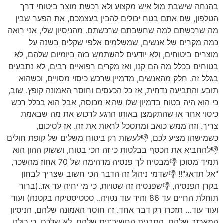
בהנחה שישבת מול איש מקצוע ולא רכשת מוצר ביטוחי דרך
הטלפון, שם אתם בטח יכולים להבין בעצמכם, את הפער שבין
מה שרכשתם למה שחשבתם שרכשתם. מהניסיון שלי, אני רואה
כמה מקרים של אנשים, שמשלמים אלפי שקלים בשנה על
מוצרים ביטוחים, ולא יודעים להשתמש בזה ביומיום שלהם, לא
בטוחים בכלל מה הם קנו, ואז מקרים רפואיים רבים, לא נתבעים
בגלל זה. חלק מהאנשים, מדמיין שרכש כיסוי מסויים, וכשהוא
תובע והתביעה נדחית, אז כל הכעסים וחוסר האמונה קופץ. שוב,
כי הוא היה בטוח בדמיון שלו שהוא מכוסה, אבל הוא בכלל רכש
כיסוי אחר או שהתקמצן באותו הרגע לרכוש את מה שבאמת
צריך. וזה ממש כואב ומתסכל לראות את זה. אז לסיכום,
כשמישהו מציע לכם, 👎לעשות רק ביטוח משלים של קופת חולים
👎להחביא את הכסף בבלטות כי זה הכי בטוח, וששוק ההון הוא
תמיד מסוכן 👎מבטיח לך פנסיה מדהימה של 70 אחוז מהשכר,
"אל תדאג"!! 👎שדמי ניהול זה הדבר הכי חשוב שצריך לבחון
בקרן הפנסיה, 👎שפנסיה זה שטויות, כי מי יחיה עד אז..(ברור
תוחלת החיים עד 86 והיד עוד נטויה.. סטטיסטיקה בקטנה) ועוד
ועוד עוד… תזכרו רק דבר אחד. זה חוסר האמונה שלהם, הניסיון
המאכזב שלהם, התבנית החשיבתית שלהם, לא שלכם, כי כולנו