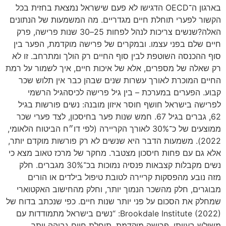
בארגון ה־OECD הדגישו לא פעם שישראל נמצאת בחזית בכל
הקשור לפערי תוחלת חיים מגדריים. מה המשמעות של הנתונים
האלה?שנשים צריכות לנהל לפחות 25–30 שנות פרישה, פרק
חיים שלם בפני עצמו. ובמקרים של פרישה מוקדמת, הפער בין
סוף ההכנסה השוטפת לבין סוף החיים רק הולך ומתרחב. זו לא
רק שאלה של מספרים, אלא של איכות חיים, איך לשמור על רמת
החיים המוכרת לאורך עשרות שנים שבהן כבר אין תלוש שכר
קבוע. הפערים במערכת – בין גיל פרישה לכיסהגיל הרשמי
לפרישה בישראל חושף חוסר איזון מובנה: נשים פורשות בגיל
62, גברים בגיל 67. חמש שנות פער בחיסכון, לצד פערי שכר
ממוצעים של כ־30% לאורך הקריירה (לפי דו״ח הביטוח הלאומי,
2022). משמעות הדבר היא שנשים לא רק פורשות מוקדם יותר,
אלא גם עם פחות חיסכון מצטבר. מחקר של מרכז טאוב מצא כי
נשים מקבלות קצבאות פנסיה נמוכות בכ־30% מגברים. חלק
מזה נובע מהפסקות קריירה לטובת טיפול בילדים או הורים
מבוגרים, חלק מהשכר הנמוך יותר, וחלק מהחישוב האקטוארי
שמחלק את הסכום על פני יותר שנות חיים. כפי שנכתב בדוח של
Brookdale Institute (2022): “נשים בישראל מתמודדות עם
משולש בעייתי, פרישה מוקדמת, תוחלת חיים גבוהה יותר,