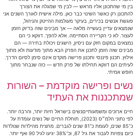
בין מי שהתכונן אליו מראש — לבין מי שמגלה את הצורך
להתכונן רק כאשר השינוי כבר כאן. מילה אישית לאורך השנים אני
פוגשת אנשים בכירים, בעיקר מעולמות ההייטק והניהול,
שנמצאים עדיין בעשייה מלאה — אך מבינים שזה בדיוק הזמן
לעצור. לא כי הקריירה הסתיימה. אלא להפך. דווקא כי הם
נמצאים במקום חזק עם ניסיון, הישגים ויכולת בחירה — הם
מבינים שזה הזמן לתכנן את הפרק הבא מתוך מודעות ולא מתוך
אילוץ. תכנון פיננסי ותכנון פרישה מוקדם אינם סימן לסיום הדרך.
לעיתים הם דווקא תחילתו של פרק חדש — כזה שנבחר מתוך
חופש אמיתי.
נשים ופרישה מוקדמת – השורות
שמתכננות את העתיד
חיים ארוכים ומשמעותייםנשים בישראל חיות יותר, והרבה יותר.
לפי נתוני הלמ״ס (2023), תוחלת החיים של נשים עומדת על
כ־85 שנים, לעומת כ־81 שנים לגברים. מחצית מהילדות שנולדות
כיום צפויות לעבור את גיל 87, וכ־38% יגיעו לגיל 90 ואף יותר.