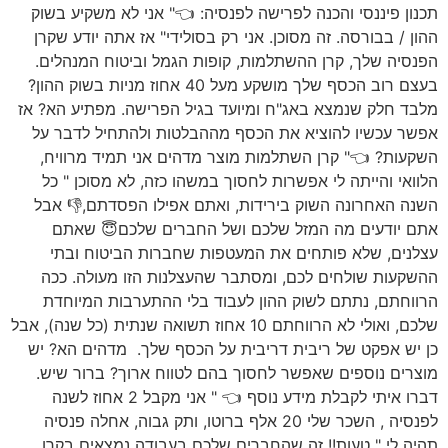
תכנון פיננסי והכנה לפרישה לפנסיה: 👈" אני לא משקיע בשוק
ההון / בבורסה. זה מסוכן. אני רק בסולידי" אז אתה יודע שקרן
הפנסיה שלך, קרן ההשתלמות, קופות הגמל וביטוח המנהלים.
בעצם רוב הכסף שלך מושקע מעל 40 אחוז מניות בשוק ההון?
מלבד חלק שנמצא באג"ח ומיועד בגיל הפרישה. מפתיע הא? אז
אפשר עכשיו להוציא את הכסף מההבלטות ולהתחיל לדבר על
השקעות? 👈" קרן השתלמות מוצר מדהים אני תמיד מרוויח,
הלוואי והייתה לי אפשרות לחסוך במשהו כזה, לא מסוכן " כל
השנה האחרונה השוק בירידות, ואתם אפילו הפסדתם,👎 אבל
אתם יודעים מה המזל שלכם ושל החברים שלכם😇 שאתם
עצלנים, שלא פותחים את המעטפות שחברות הביטוח ובתי
ההשקעות שולחים לכם, ומסתבר שהעצלנות הזו מעולה. ככה
הרווחתם, נתתם לשוק ההון לעבוד בלי ההתערבות המיוחדת
שלכם, ואולי לא הרווחתם 10 אחוז תשואה שנתית (כל שנה), אבל
כן יש אפקט של ריבית דריבית על הכסף שלך. מדהים הא? יש
מוצרים נוספים שאפשר לחסוך בהם לטווח ארוך? ברור שיש.
דברו איתי לקבלת מידע נוסף 👈 " אני מקבל 2 אחוז לשנה
לפנסיה , השכר שלי 20 אלף ברוטו, ותק גבוה, אחלה פנסיה
תהיה לי " טעות!! זה שהחברים שלכם בעבודה נמצאים בקרן