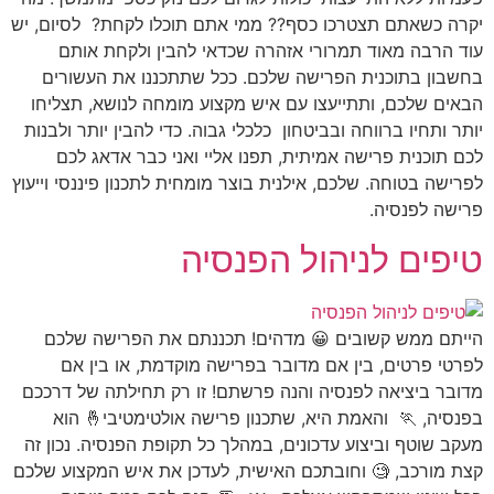
יקרה כשאתם תצטרכו כסף?? ממי אתם תוכלו לקחת? לסיום, יש
עוד הרבה מאוד תמרורי אזהרה שכדאי להבין ולקחת אותם
בחשבון בתוכנית הפרישה שלכם. ככל שתתכננו את העשורים
הבאים שלכם, ותתייעצו עם איש מקצוע מומחה לנושא, תצליחו
יותר ותחיו ברווחה ובביטחון כלכלי גבוה. כדי להבין יותר ולבנות
לכם תוכנית פרישה אמיתית, תפנו אליי ואני כבר אדאג לכם
לפרישה בטוחה. שלכם, אילנית בוצר מומחית לתכנון פיננסי וייעוץ
פרישה לפנסיה.
טיפים לניהול הפנסיה
הייתם ממש קשובים 😀 מדהים! תכננתם את הפרישה שלכם
לפרטי פרטים, בין אם מדובר בפרישה מוקדמת, או בין אם
מדובר ביציאה לפנסיה והנה פרשתם! זו רק תחילתה של דרככם
בפנסיה, 🏃 והאמת היא, שתכנון פרישה אולטימטיבי🤞 הוא
מעקב שוטף וביצוע עדכונים, במהלך כל תקופת הפנסיה. נכון זה
קצת מורכב, 🧐 וחובתכם האישית, לעדכן את איש המקצוע שלכם