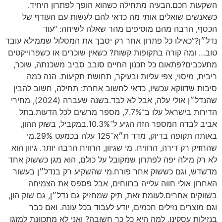
השקעות חכם.הבעיה מתחילה כשהוא הופך לפתרון היחיד.
כשאנשים שואלים אותי מה כדאי להם לעשות עם העודף של
הכסף, הרבה מהם מוסיפים מהר שאלה לשיחה: “עוד
נדל״ן?”כאילו כל פתרון אחר רק יסבך את המסלול שממילא עובד
טוב… ומה קורה בתקופות קשות? כשאין שוכרים או כשפרוייקטים
מתעכבים?פתאום כל תכנון החיים סובב סביב משכנתה, שוכר,
ריבית, מיסוי, צפי עליות ובעיקר, תחושת תקיעות. הנה כמה
סיבות שדווקא עכשיו, כדאי לחשוב אחרת: תחילה, חשוב להבין
שהנדל״ן אולי עלה, אבל לא לבד.בשנה שעברה (2024), מחירי
הדירות בישראל עלו ב־7.7%, מספר מרשים לכל הדעות.בתל
אביב לבדה המספר הזה הגיע ל־10.3%.במקביל, בשוק ההון,
באותה תקופה בדיוק, מדד ת״א־125 עלה בכמעט 29%.מי
שהחזיק רק דירה, הרוויח. מי שגיוון, הרוויח הרבה יותר. גיוון הוא
לא רק מילה יפה לפתרון שמקובל על כולם, הוא מגן כששוק אחד
מדשדש, וגם כששוק אחר פורח.מי שהשקיע רק בנדל״ן בעשור
האחרון אולי חווה עלייה ברווחים, אבל פספס את הצמיחה
בשווקים אחרים.לעומת זאת, תיק שמחזיק גם נדל״ן, גם שוק הון,
וגם מוצרים נזילים חכמים, יודע לעבוד בכל עונה. ואם כבר
בנזילות עסקינן, למה היא כל כך חשובה? ואני לא מתכוונת למזגן