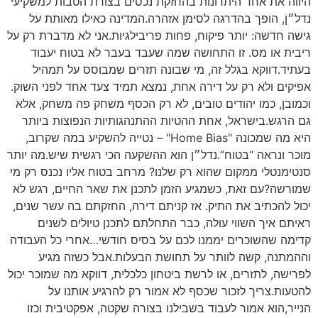
היווה את אחד היתרונות בהחזקת נכסים בצורת הטבות למשקיעי
נדל״ן, הופך בהדרגה לסימן אזהרה.המדינה כאילו מאותת על
גישה חדשה: יותר פיקוח, פחות פריבילגיות.אני לא מדברת רק על
ריבית או מס. זו התחושה שמה שעבד בעבר לא בטוח יעבוד
בעתיד.דווקא בגלל זה, מי שבונה תזרים שמבוסס על תמהיל
אפיקים ולא רק על דירה אחת, נמצא תמיד צעד אחד לפני השוק.
וכמובן, כמו יהודים טובים, לא רק הכסף משחק פה משחק, אלא
גם הרגש.בישראל, אחת ההטיות ההתנהגותיות הנפוצות ביותר
היא מה שמכונה "Home Bias" – נטייה להשקיע במה שקרוב,
מוכר ונראה “בטוח”.נדל״ן הוא ההשקעה הכי רגשית שיש.מה יותר
סנטימנטלי ממקום שהוא רק שלנו? מרחב בטוח אליו נכנס רק מי
שמורשה?עם זאת, כשמגיע הזמן לתכנן את שאר החיים, רגש לא
יכול להכתיב את התיק. אז קניתם דירה, החזקתם בה עשר שנים,
ראיתם איך השווי עולה, כבר התחלתם לתכנן טיולים לשנים
קדימה שהשוכרים יממנו לכם על בסיס חודשי…אחרי כל העבודה
וההמתנה, קשה לוותר על תחושת הבעלות.אבל כשזה מגיע
לפרישה, לתזרים, או לרשת ביטחון כלכלית, דווקא מה שמוכר יכול
להטעות.צריך לזכור שכסף לא אמור רק להרגיע אותנו על
הנייר,הוא אמור לעבוד בשבילנו בצורה שקטה, אפקטיבית וכזו