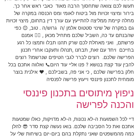
תעשו לכם צוואה שתחסוך הרבה מאוד כאבי ראש אחר כך.
בירור ומיצוי זכויות מול ביטוח לאומי ומס הכנסה במקרה של
מחלה קיימת ממליצה להתייעץ עם עורך דין בתחום, מיצוי זכויות
גם במקרה של שינוי סטטוס אלמן /ה גרוש/ה . טוב, 😊 כפי
שהבנתם עד כה, השביל שלכם מתחיל מכאן , 🚵‍♀️ אמנם
פרשתם, ואני מאחלת לכם שרק תהנו תבלו ותמצו כל רגע
בחייכם ויחד עם זאת, תבחנו ,תנהלו ותעקבו אחרי תכנון
הפרישה שלכם. רוצים לברר לגבי הטיפים שנרשמו? רוצים
להבין עוד קצת בנושא ? פנו אליי עוד היום📞 ואלווה אתכם בכל
חלק בפרישה שלכם , כי אני פה, בשבילכם , ❤️ אילנית בוצר
מומחית לתכנון פיננסי וייעוץ פרישה לפנסיה
ניפוץ מיתוסים בתכנון פיננסי
והכנה לפרישה
דיי לכל השמועות ה-לא נכונות, ה-לא מדויקות, כאלו שמטעות
אתכם ואת כל הסביבה שלכם. בואו נעשה קצת סדר 😎 להלן
כמה מהמשפטים שאני נתקלת בהם ביום-יום בשיחות שלי על