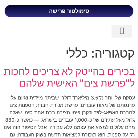
סימולטור פרישה
כניסת לקוחות
ליווי פיננסי לבכירים
פרישה מוקדמת
קטגוריה:
כללי
בכירים בהייטק לא צריכים לחכות
ל"פרשת צים" האישית שלהם
עסקה של יותר מ־3.5 מיליארד דולר, שביתה מיידית ואיום על
פרנסתם של מאות עובדים. פרשת מכירת חברת הספנות צים
לחברת האפאג-לויד ולקרן פימי הציבה בבת אחת סימן שאלה
גדול מעל עתידם של כ-1,000 עובדים בישראל — כאשר כ-880
מהם עלולים למצוא את עצמם ללא עבודה. אבל הסיפור הזה אינו
רק על ספנות. הוא תזכורת למציאות חדשה בשוק העבודה: גם