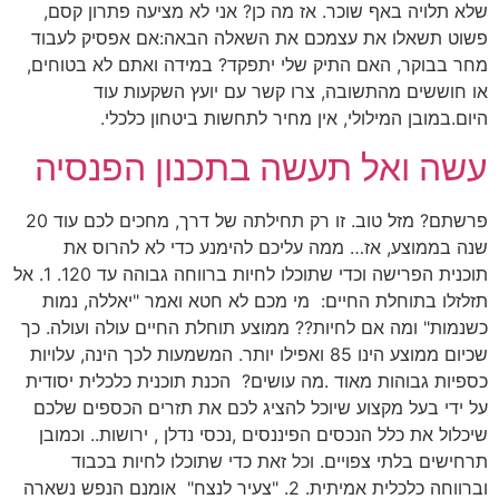
שלא תלויה באף שוכר. אז מה כן? אני לא מציעה פתרון קסם,
פשוט תשאלו את עצמכם את השאלה הבאה:אם אפסיק לעבוד
מחר בבוקר, האם התיק שלי יתפקד? במידה ואתם לא בטוחים,
או חוששים מהתשובה, צרו קשר עם יועץ השקעות עוד
היום.במובן המילולי, אין מחיר לתחשות ביטחון כלכלי.
עשה ואל תעשה בתכנון הפנסיה
פרשתם? מזל טוב. זו רק תחילתה של דרך, מחכים לכם עוד 20
שנה בממוצע, אז… ממה עליכם להימנע כדי לא להרוס את
תוכנית הפרישה וכדי שתוכלו לחיות ברווחה גבוהה עד 120. 1. אל
תזלזלו בתוחלת החיים: מי מכם לא חטא ואמר "יאללה, נמות
כשנמות" ומה אם לחיות?? ממוצע תוחלת החיים עולה ועולה. כך
שכיום ממוצע הינו 85 ואפילו יותר. המשמעות לכך הינה, עלויות
כספיות גבוהות מאוד .מה עושים? הכנת תוכנית כלכלית יסודית
על ידי בעל מקצוע שיוכל להציג לכם את תזרים הכספים שלכם
שיכלול את כלל הנכסים הפיננסים ,נכסי נדלן , ירושות.. וכמובן
תרחישים בלתי צפויים. וכל זאת כדי שתוכלו לחיות בכבוד
וברווחה כלכלית אמיתית. 2. "צעיר לנצח" אומנם הנפש נשארה