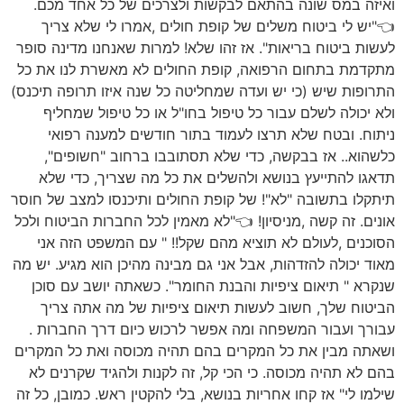
ואיזה במס שונה בהתאם לבקשות ולצרכים של כל אחד מכם.
👈"יש לי ביטוח משלים של קופת חולים ,אמרו לי שלא צריך
לעשות ביטוח בריאות". אז זהו שלא! למרות שאנחנו מדינה סופר
מתקדמת בתחום הרפואה, קופת החולים לא מאשרת לנו את כל
התרופות שיש (כי יש ועדה שמחליטה כל שנה איזו תרופה תיכנס)
ולא יכולה לשלם עבור כל טיפול בחו"ל או כל טיפול שמחליף
ניתוח. ובטח שלא תרצו לעמוד בתור חודשים למענה רפואי
כלשהוא.. אז בבקשה, כדי שלא תסתובבו ברחוב "חשופים",
תדאגו להתייעץ בנושא ולהשלים את כל מה שצריך, כדי שלא
תיתקלו בתשובה "לא"! של קופת החולים ותיכנסו למצב של חוסר
אונים. זה קשה ,מניסיון! 👈"לא מאמין לכל החברות הביטוח ולכל
הסוכנים ,לעולם לא תוציא מהם שקל!! " עם המשפט הזה אני
מאוד יכולה להזדהות, אבל אני גם מבינה מהיכן הוא מגיע. יש מה
שנקרא " תיאום ציפיות והבנת החומר". כשאתה יושב עם סוכן
הביטוח שלך, חשוב לעשות תיאום ציפיות של מה אתה צריך
עבורך ועבור המשפחה ומה אפשר לרכוש כיום דרך החברות .
ושאתה מבין את כל המקרים בהם תהיה מכוסה ואת כל המקרים
בהם לא תהיה מכוסה. כי הכי קל, זה לקנות ולהגיד שקרנים לא
שילמו לי" אז קחו אחריות בנושא, בלי להקטין ראש. כמובן, כל זה