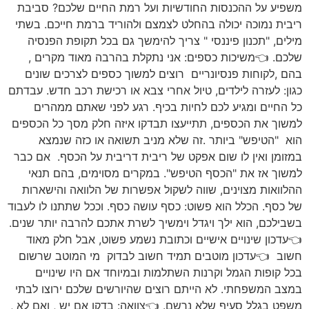
משפיע על ההכנסות החודשיות ועל רמת החיים שלכם? סביבת
ריבית נמוכה יכולה בהחלט לצמצם ולהוריד ברמת חייכם. בשתי
מילים, "תכנון פיננסי " צריך להימשך גם בכל תקופת הפנסיה
שלכם. 👈משיכות כספים: אני נתקלת בהרבה מאוד מקרים ,
בהם ,לקוחות פנסיונריים רוצים למשוך כספים לצרכים שונים
כגון: לעזרה לילדים, טיול אחרי צבא או רכישת רכב חדש. עבדתם
כל החיים ומגיע לכם לחיות בכיף. רגע לפני שאתם ממהרים
למשוך את הכספים, תתייעצו תבדקו איזה חלק מסך כל הכספים
הוא "הטיפש" ביותר .זה שלא מניב תשואה או כזה שנמצא
במזומן ואין לו שום אפקט של ריבית דריבית על הכסף. אם כבר
למשוך אז את "הכסף הטיפש". במקרים מסוימים, בהם תנאי
ההלוואות מצוינים, שווה לשקול אפשרות של הלוואה והישארות
של כסף. הכלל הוא פשוט: כסף עושה כסף. וככל שתתנו לו לעבוד
בשבילכם, הוא ילך ויגדל וימשיך לשרת אתכם להרבה יותר שנים.
👈עדכון שינויים אישיים וכתובת נשמע פשוט, אבל חלק מאוד
חשוב 👈עדכון מוטבים תמיד חשוב לבדוק מי המוטב שרשום
בכל קופות הגמל וקרנות השתלמות ובמיוחד אם היו שינויים
במצב המשפחתי. לא הייתם רוצים שהיורשים שלכם ירוצו לבתי
משפט בגלל סעיף שלא נרשם. 👈צוואה: בדקו אם יש , ואם לא ,