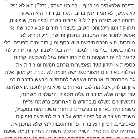
בדירה שלפעמים מטפטף… בהיבט העסקי, נדל״ן הוא לא נזיל,
לא גמיש, ולא תמיד זמין.ברוב המקרים, דירה היא השקעה
רדומה.היא מניבה בין 2 ל־3 אחוזים בשנה (לפני מס, שיפוצים,
תחזוקה וזמן ריק).והכי חשוב, כשצריך תזרים קבוע לפרישה, אי
אפשר למכור את המטבח. בתכנון פרישה, נזילות היא לא
מותרות, היא הכרח.הידיעה שיש כסף זמין, תוך ימים ספורים, בלי
תלות בשוכר, בלי צורך למכור דירה ובלי לשבור קירות, זו היכולת
להגיב לחיים.השקעות נזילות כמו קופת גמל להשקעה, קרנות
כספיות או תיקון 190 מאפשרות מרחב תנועה ומורידות את
התלות באירועים חיצוניים.פרישה חכמה לא נבנית רק מהון, אלא
גם מהתנהלות. אז הבנו שאפשר להתחשב מראש בדברים כמו
גיוון ונזילות, אבל מה לגבי האירועים שלא ניתן לתכנן מראש?הנה
עוד נקודה שלא מדברים עליה מספיק: הרגולציה משתנה,
והמשקיעים משלמים.בחודשים האחרונים נרשמה עלייה
משמעותית באחוזים בפיגורים בהחזרי משכנתאות.במקביל,
משרד האוצר שוקל מיסוי חדש על דירות להשקעה ואפיקים
פאסיביים. הכיוון הוא ברור. פחות הטבות למי שלא מתכנן את
התזרים שלו בחוכמה. השיח הכלכלי משתנה במהירות.מה שפעם