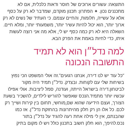
התוצאה: עשורים ארוכים של חוסר ודאות כלכלית, אם לא
מתכננים נכון. ✦ הפתרון: תכנון מוקדם, שמדבר לא רק על כסף
אלא על עשייה, חלומות, והחיים עצמם. כי העתיד של נשים לא רק
ארוך יותר, הוא יכול להיות עשיר יותר, משמעותי יותר, ומלא חיים.
השאלה היא לא רק כמה כסף יש לי, אלא מה אני רוצה לעשות
איתו, כדי לחיות באמת את הפרק הבא.
למה נדל״ן הוא לא תמיד
התשובה הנכונה
“כל עוד יש לנו דירה, אנחנו רגועים”.זה אולי המשפט הכי נפוץ
בשיחות שלי עם לקוחות. ובצדק. נדל״ן תמיד היה מקור
לביטחון.דירה בישראל הייתה, ועודנה, סמל ליציבות. אולי אפילו
עכשיו יותר מתמיד.הנכס שאפשר להוריש לילדים, להשכיר בשעת
הצורך, ועצם הידיעה שהוא שם,מוחשי, תחום בין קירות ושייך רק
לכם. כל אלו הן רק חלק מהיתרונות בהחזקת נדל״ן. אז כמו
שהבנתם, אין לי מילה אחת רעה להגיד על נדל״ן בתור
נכס.להיפך, הוא חלק חשוב בתכנון כולל ויש לו מקום בתיק