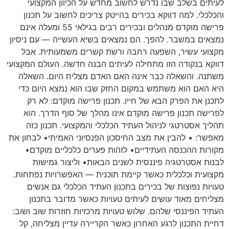
לעיתים בשלב שבו נדרש לחשוב מחדש על הכיוון המקצועי
והכלכלי. למה דווקא בכירים בהייטק צריכים לחשוב על תכנון
פרישה מוקדם מנהלים ובכירים רבים בגילאי 55 ומעלה אינם
נמצאים במשבר. להפך. הם נמצאים בשיא העשייה — עם ניסיון
מקצועי עשיר, השפעה רחבה ורשת קשרים משמעותית. אבל
דווקא בנקודה הזו מתחילה לעיתים הבנה חדשה. העולם המקצועי
משתנה. והשאלה כבר אינה האם האדם מצליח היום. השאלה
היא האם הוא משתמש במקום החזק שבו הוא נמצא היום כדי
לתכנן את הפרק הבא של חייו. תכנון פרישה מוקדם: לא רק
לפרישה תכנון פרישה מוקדם אינו מהלך של סוף הדרך. הוא
תהליך אסטרטגי לניהול העתיד הכלכלי והמקצועי. תכנון כזה
מאפשר: • להבין את מצב החיסכון הפנסיוני האמיתי• לבחון את
מקורות ההכנסה העתידיים• לזהות פערים כלכליים מוקדם•
לבנות אסטרטגיה פיננסית לשנים הבאות• וליצור גמישות
מקצועית וכלכלית כאשר קיימת תוכנית — האפשרויות נפתחות.
טעויות נפוצות של בכירים בתכנון העתיד הכלכלי גם אנשים
מצליחים מאוד עושים לעיתים טעויות כאשר מדובר בתכנון
העתיד הפיננסי שלהם. שלוש טעויות מרכזיות חוזרות שוב ושוב:
דחיית התכנון לרגע האחרון כאשר הקריירה עדיין מצליחה, קל